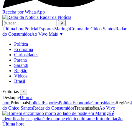
Receba por WhatsApp
Radar da Notícia
⚲
Última hora
Policial
Esportes
Maringá
Coluna do Chico Santos
Radar
do Consumidor
Ao Vivo
Mais ▼
Política
Economia
Curiosidades
Paraná
Sarandi
Região
Vídeos
Brasil
Editorias
×
Destaque
Última
hora
Principais
Policial
Esportes
Política
Economia
Curiosidades
Regiões
do Chico Santos
Radar do Consumidor
Transmissões
Ao Vivo
Última hora